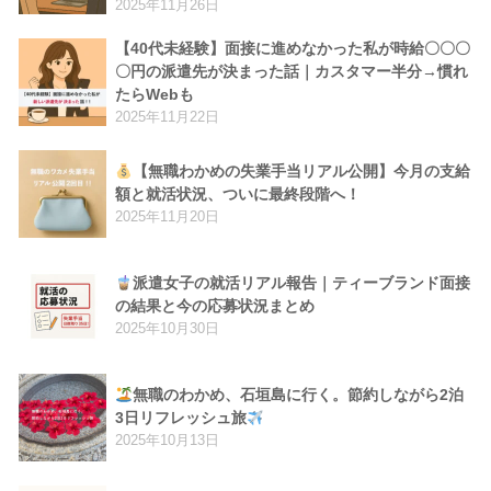
2025年11月26日
【40代未経験】面接に進めなかった私が時給〇〇〇
〇円の派遣先が決まった話｜カスタマー半分→慣れ
たらWebも
2025年11月22日
【無職わかめの失業手当リアル公開】今月の支給
額と就活状況、ついに最終段階へ！
2025年11月20日
派遣女子の就活リアル報告｜ティーブランド面接
の結果と今の応募状況まとめ
2025年10月30日
無職のわかめ、石垣島に行く。節約しながら2泊
3日リフレッシュ旅
2025年10月13日