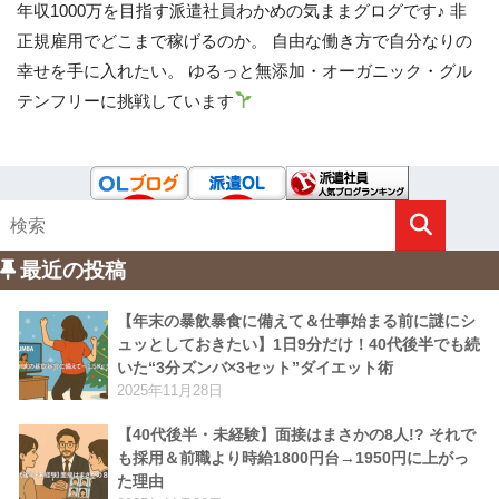
年収1000万を目指す派遣社員わかめの気ままグログです♪ 非
正規雇用でどこまで稼げるのか。 自由な働き方で自分なりの
幸せを手に入れたい。 ゆるっと無添加・オーガニック・グル
テンフリーに挑戦しています
最近の投稿
【年末の暴飲暴食に備えて＆仕事始まる前に謎にシ
ュッとしておきたい】1日9分だけ！40代後半でも続
いた“3分ズンバ×3セット”ダイエット術
2025年11月28日
【40代後半・未経験】面接はまさかの8人!? それで
も採用＆前職より時給1800円台→1950円に上がっ
た理由