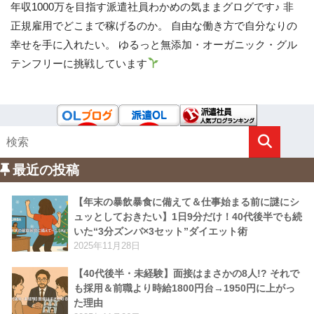
年収1000万を目指す派遣社員わかめの気ままグログです♪ 非
正規雇用でどこまで稼げるのか。 自由な働き方で自分なりの
幸せを手に入れたい。 ゆるっと無添加・オーガニック・グル
テンフリーに挑戦しています
最近の投稿
【年末の暴飲暴食に備えて＆仕事始まる前に謎にシ
ュッとしておきたい】1日9分だけ！40代後半でも続
いた“3分ズンバ×3セット”ダイエット術
2025年11月28日
【40代後半・未経験】面接はまさかの8人!? それで
も採用＆前職より時給1800円台→1950円に上がっ
た理由