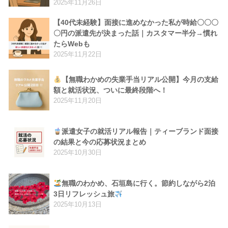
2025年11月26日
【40代未経験】面接に進めなかった私が時給〇〇〇
〇円の派遣先が決まった話｜カスタマー半分→慣れ
たらWebも
2025年11月22日
【無職わかめの失業手当リアル公開】今月の支給
額と就活状況、ついに最終段階へ！
2025年11月20日
派遣女子の就活リアル報告｜ティーブランド面接
の結果と今の応募状況まとめ
2025年10月30日
無職のわかめ、石垣島に行く。節約しながら2泊
3日リフレッシュ旅
2025年10月13日