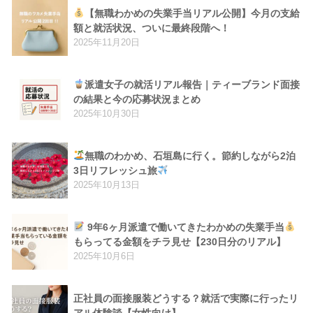
【無職わかめの失業手当リアル公開】今月の支給
額と就活状況、ついに最終段階へ！
2025年11月20日
派遣女子の就活リアル報告｜ティーブランド面接
の結果と今の応募状況まとめ
2025年10月30日
無職のわかめ、石垣島に行く。節約しながら2泊
3日リフレッシュ旅
2025年10月13日
9年6ヶ月派遣で働いてきたわかめの失業手当
もらってる金額をチラ見せ【230日分のリアル】
2025年10月6日
正社員の面接服装どうする？就活で実際に行ったリ
アル体験談【女性向け】