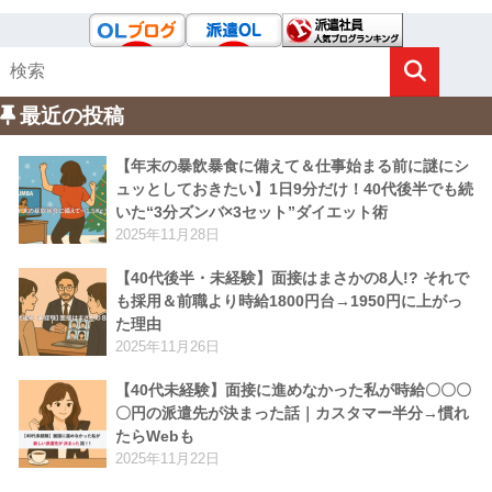
最近の投稿
【年末の暴飲暴食に備えて＆仕事始まる前に謎にシ
ュッとしておきたい】1日9分だけ！40代後半でも続
いた“3分ズンバ×3セット”ダイエット術
2025年11月28日
【40代後半・未経験】面接はまさかの8人!? それで
も採用＆前職より時給1800円台→1950円に上がっ
た理由
2025年11月26日
【40代未経験】面接に進めなかった私が時給〇〇〇
〇円の派遣先が決まった話｜カスタマー半分→慣れ
たらWebも
2025年11月22日