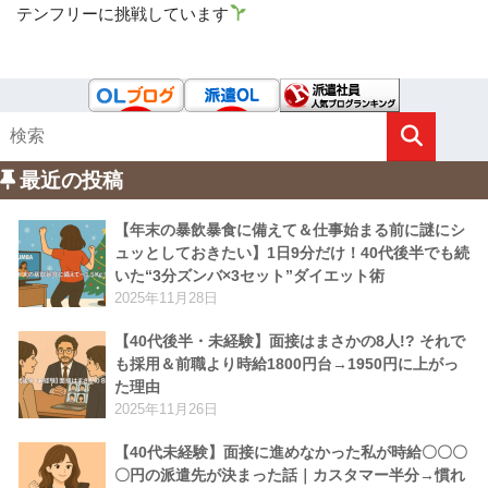
テンフリーに挑戦しています
最近の投稿
【年末の暴飲暴食に備えて＆仕事始まる前に謎にシ
ュッとしておきたい】1日9分だけ！40代後半でも続
いた“3分ズンバ×3セット”ダイエット術
2025年11月28日
【40代後半・未経験】面接はまさかの8人!? それで
も採用＆前職より時給1800円台→1950円に上がっ
た理由
2025年11月26日
【40代未経験】面接に進めなかった私が時給〇〇〇
〇円の派遣先が決まった話｜カスタマー半分→慣れ